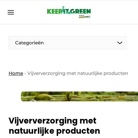
NL
keepitgreen.be
NL
ENG
FR
Categorieën
Home
-
Vijververzorging met natuurlijke producten
Vijververzorging met
natuurlijke producten