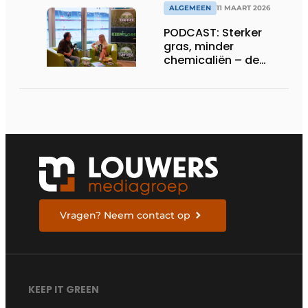
ALGEMEEN
11 MAART 2026
PODCAST: Sterker
gras, minder
chemicaliën – de
siliconrevolutie is
begonnen
Vragen? Neem contact op
KEEP IT GREEN