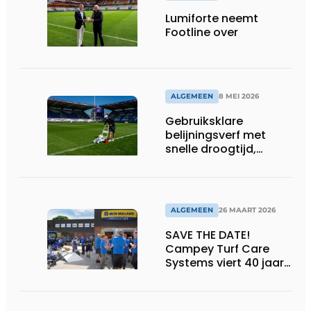
Lumiforte neemt
Footline over
ALGEMEEN
8 MEI 2026
Gebruiksklare
belijningsverf met
snelle droogtijd,
compatibel met
machines en
belijningsrobots
ALGEMEEN
26 MAART 2026
SAVE THE DATE!
Campey Turf Care
Systems viert 40 jaar
innovatie met Open
Day