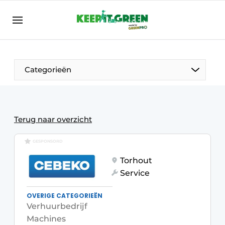
NL
keepitgreen.be
NL
ENG
FR
Categorieën
Terug naar overzicht
GESPONSORD
Torhout
Service
OVERIGE CATEGORIEËN
Verhuurbedrijf
Machines