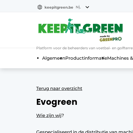
NL
keepitgreen.be
NL
ENG
FR
Platform voor de beheerders van voetbal- en golfterr
Algemeen
Productinformatie
Machines &
Terug naar overzicht
Evogreen
Wie zijn wij
?
Gespecialiseerd in de distributie van mac