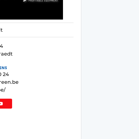
t
44
raedt
ENS
0 24
reen.be
e/