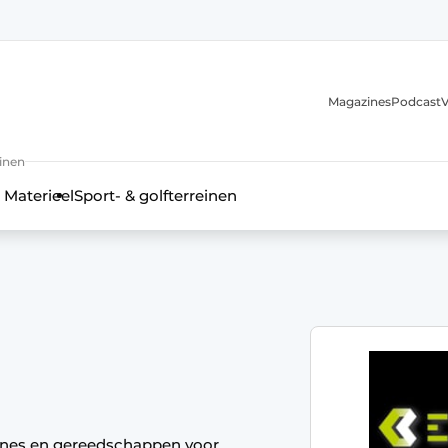
Magazines
Podcast
V
einen
 Materieel
Sport- & golfterreinen
hines en gereedschappen voor