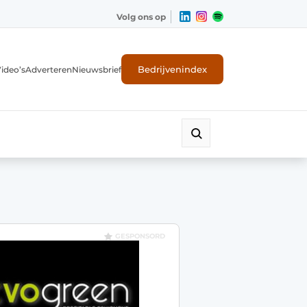
Volg ons op
Bedrijvenindex
ideo’s
Adverteren
Nieuwsbrief
GESPONSORD