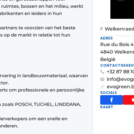
ruimtes, bossen en het milieu, werkt
ikanten en leiders in hun
partners te voorzien van het beste
Welkenraed
op de markt in relatie tot hun
ADRES
Rue du Bois 
4840 Welken
België
CONTACTGEGEV
+32 87 88 1
ervaring in landbouwmateriaal, waarvan
info@evog
tor.
evogreen.b
erts om professionele en persoonlijke
SOCIALS
en zoals POSCH, TUCHEL, LINDDANA,
KAART
rverkopers om een ​​snelle en
anderen.