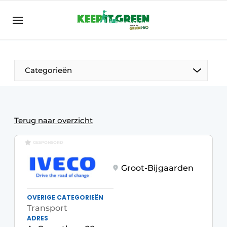
NL
keepitgreen.be
NL
ENG
FR
Categorieën
Terug naar overzicht
GESPONSORD
Groot-Bijgaarden
OVERIGE CATEGORIEËN
Transport
ADRES