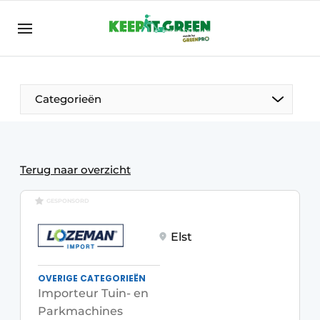
NL
keepitgreen.be
NL
ENG
FR
Categorieën
Terug naar overzicht
GESPONSORD
Elst
OVERIGE CATEGORIEËN
Importeur Tuin- en
Parkmachines