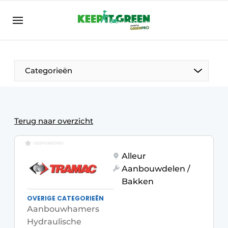
NL
keepitgreen.be
NL
ENG
FR
Categorieën
Terug naar overzicht
GESPONSORD
Alleur
Aanbouwdelen /
Bakken
OVERIGE CATEGORIEËN
Aanbouwhamers
Hydraulische