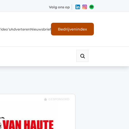
Volg ons op
Bedrijvenindex
ideo’s
Adverteren
Nieuwsbrief
GESPONSORD