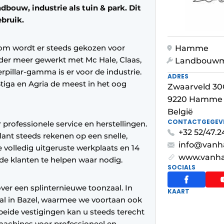
dbouw, industrie als tuin & park. Dit
ebruik.
arom wordt er steeds gekozen voor
Hamme
er meer gewerkt met Mc Hale, Claas,
Landbouwm
pillar-gamma is er voor de industrie.
ADRES
 Stiga en Agria de meest in het oog
Zwaarveld 30
9220 Hamme
België
CONTACTGEGEV
professionele service en herstellingen.
+32 52/47.2
ant steeds rekenen op een snelle,
info@vanh
ze volledig uitgeruste werkplaats en 14
www.vanha
de klanten te helpen waar nodig.
SOCIALS
er een splinternieuwe toonzaal. In
KAART
iaal in Bazel, waarmee we voortaan ook
beide vestigingen kan u steeds terecht
machines voor professioneel en