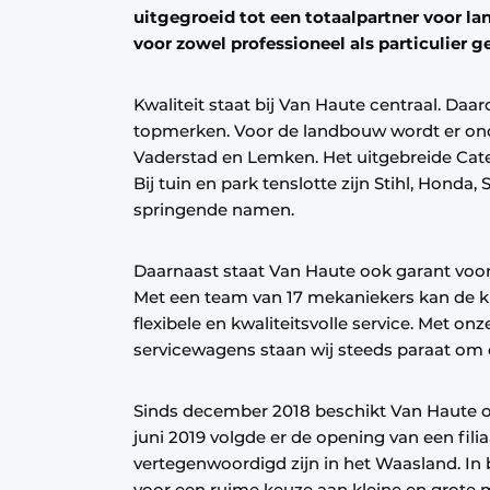
uitgegroeid tot een totaalpartner voor lan
voor zowel professioneel als particulier g
Kwaliteit staat bij Van Haute centraal. Da
topmerken. Voor de landbouw wordt er ond
Vaderstad en Lemken. Het uitgebreide Cater
Bij tuin en park tenslotte zijn Stihl, Honda,
springende namen.
Daarnaast staat Van Haute ook garant voor 
Met een team van 17 mekaniekers kan de kl
flexibele en kwaliteitsvolle service. Met on
servicewagens staan wij steeds paraat om 
Sinds december 2018 beschikt Van Haute ov
juni 2019 volgde er de opening van een fil
vertegenwoordigd zijn in het Waasland. In 
voor een ruime keuze aan kleine en grote 