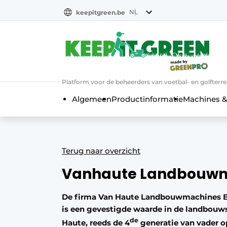
NL
keepitgreen.be
NL
ENG
FR
Platform voor de beheerders van voetbal- en golfterr
Algemeen
Productinformatie
Machines &
Terug naar overzicht
Vanhaute Landbouw
De firma Van Haute Landbouwmachines BV
is een gevestigde waarde in de landbouws
de
Haute, reeds de 4
generatie van vader op