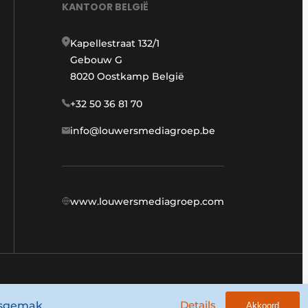
KANTOOR BELGIË
Kapellestraat 132/1
Gebouw G
8020 Oostkamp België
+32 50 36 81 70
info@louwersmediagroep.be
www.louwersmediagroep.com
Algemene voorwaarden
Privacy policy
Details
ksgemak.
Akkoord