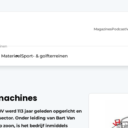
Magazines
Podcast
V
einen
 Materieel
Sport- & golfterreinen
machines
 werd 113 jaar geleden opgericht en
ector. Onder leiding van Bart Van
 zoon, is het bedrijf inmiddels