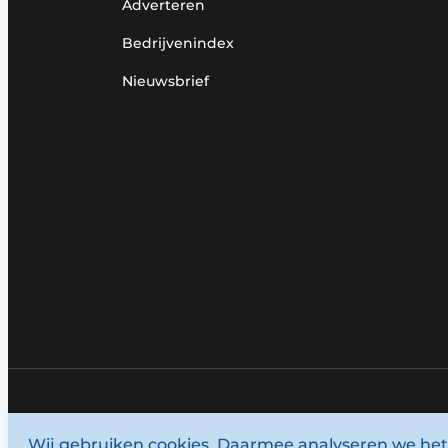
Adverteren
Bedrijvenindex
Nieuwsbrief
© 1987 - 2026 Louwersmediagroep.
Wij gebruiken cookies. Daarmee analyseren we het