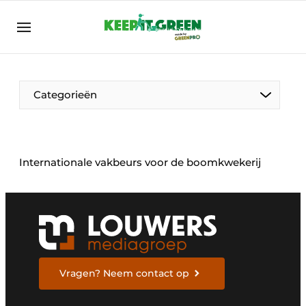
NL
keepitgreen.be
NL
ENG
FR
Categorieën
Internationale vakbeurs voor de boomkwekerij
Vragen? Neem contact op