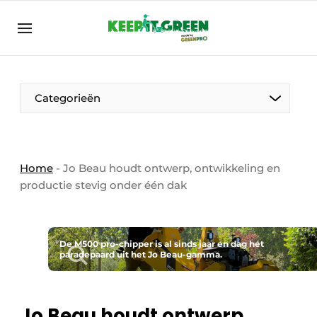
NL
keepitgreen.be
NL
ENG
FR
Categorieën
Home
-
Jo Beau houdt ontwerp, ontwikkeling en
productie stevig onder één dak
De M500 pro-chipper is al sinds jaar en dag hét
paradepaard uit het Jo Beau-gamma.
Jo Beau houdt ontwerp,