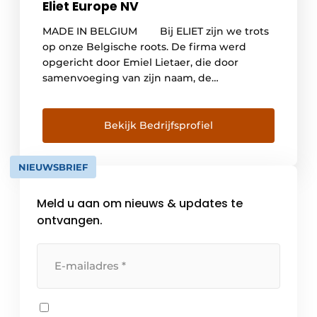
Eliet Europe NV
MADE IN BELGIUM Bij ELIET zijn we trots
op onze Belgische roots. De firma werd
opgericht door Emiel Lietaer, die door
samenvoeging van zijn naam, de
firma ELIET in het leven riep. Met zijn ruime
technische bagage en oog voor
opportuniteiten in de tuinsector,
Bekijk Bedrijfsprofiel
ontwikkelde Emiel Lietaer in de jaren 1980
de eerste ELIET machines, en was de basis
NIEUWSBRIEF
gelegd voor […]
Meld u aan om nieuws & updates te
ontvangen.