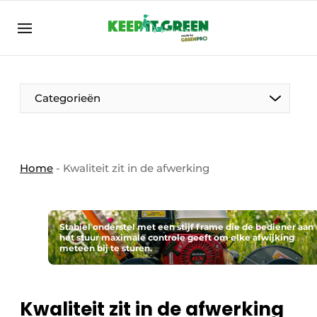
NL
keepitgreen.be
NL
ENG
FR
Categorieën
Home
-
Kwaliteit zit in de afwerking
Stabiel onderstel met een stijf frame die de bediener aan
het stuur maximale controle geeft om elke afwijking
meteen bij te sturen.
Kwaliteit zit in de afwerking