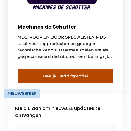
Machines de Schutter
MDS: VOOR EN DOOR SPECIALISTEN MDS
staat voor topproducten en gedegen
technische kennis. Daarmee spelen we als
gespecialiseerd distributeur een belangrijke
rol voor het werk van iedere vakman. Zij
kunnen rekenen op het beste advies,
producten van topkwaliteit en service
Bekijk Bedrijfsprofiel
waardoor hun werk altijd door blijft gaan.
HOOGWAARDIGE PRODUCTEN MDS werkt
NIEUWSBRIEF
uitsluitend met de beste […]
Meld u aan om nieuws & updates te
ontvangen.