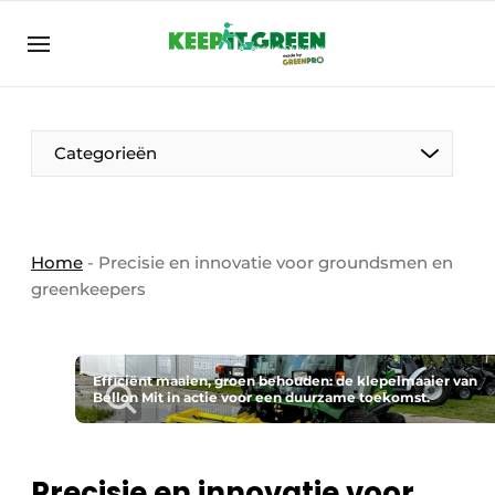
NL
keepitgreen.be
NL
ENG
FR
Categorieën
Home
-
Precisie en innovatie voor groundsmen en
greenkeepers
Efficiënt maaien, groen behouden: de klepelmaaier van
Bellon Mit in actie voor een duurzame toekomst.
Precisie en innovatie voor