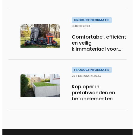
bomen
PRODUCTINFORMATIE
9 JUNI 2023
Comfortabel, efficiënt
en veilig
klimmateriaal voor
elke boomverzorger
PRODUCTINFORMATIE
27 FEBRUARI 2023
Koploper in
prefabwanden en
betonelementen