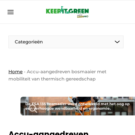
NL
keepitgreen.be
NL
ENG
FR
Categorieën
Home
-
Accu-aangedreven bosmaaier met
mobiliteit van thermisch gereedschap
De FSA 135 bosmaaier werd ontwikkeld met het oog op
een verhoogde wendbaarheid en ergonomie.
Accu-aangedreven