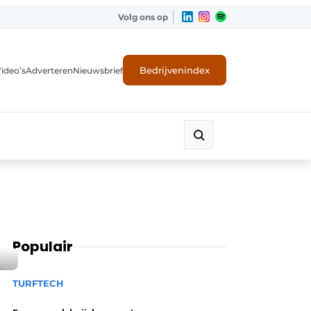
Volg ons op
Bedrijvenindex
ideo’s
Adverteren
Nieuwsbrief
Populair
TURFTECH