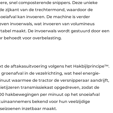
jnere, snel composterende snippers. Deze unieke
de zijkant van de trechtermond, waardoor de
noeiafval kan invoeren. De machine is verder
even invoerwals, wat invoeren van volumineus
rtabel maakt. De invoerwals wordt gestuurd door een
r behoedt voor overbelasting.
t de aftakasuitvoering volgens het Hakbijlprincipe™.
groenafval in de vezelrichting, wat heel energie-
 minuut waarmee de tractor de versnipperaar aandrijft,
etijzeren transmissiekast opgedreven, zodat de
00 hakbewegingen per minuut op het snoeiafval
j tuinaannemers bekend voor hun veelzijdige
r seizoenen inzetbaar maakt.