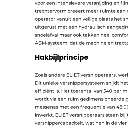
voor een intensievere versnijding en fi
trechtervorm creëert meer ruimte aan 
operator vanuit een veilige plaats het s
uitgerust met een hydraulisch aangedr
snoeiafval maar ook takken heel comfo
ABM-systeem, dat de machine en tracto
Hakbijlprincipe
Zoals andere ELIET versnipperaars, werk
Dit unieke versnippersysteem snijdt het 
efficiënt is. Het toerental van 540 per
wordt via een ruim gedimensioneerde gi
messenas met een frequentie van 48.0
inwerkt. ELIET versnipperaars staan bi
versnippercapaciteit, wat hen in de vie