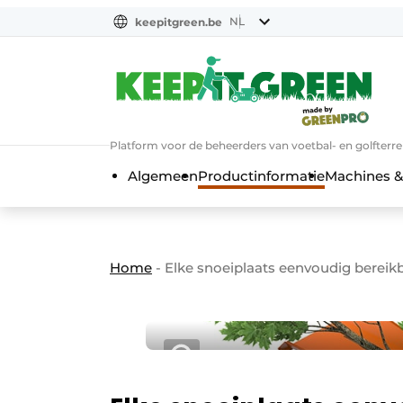
NL
keepitgreen.be
NL
ENG
FR
Platform voor de beheerders van voetbal- en golfterr
Algemeen
Productinformatie
Machines &
Home
-
Elke snoeiplaats eenvoudig bereik