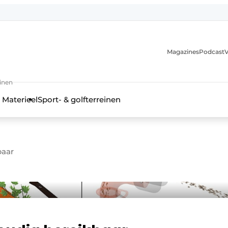
Magazines
Podcast
V
einen
 Materieel
Sport- & golfterreinen
baar