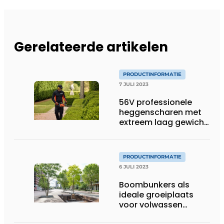
Gerelateerde artikelen
PRODUCTINFORMATIE
7 JULI 2023
56V professionele
heggenscharen met
extreem laag gewicht
– vanaf 2,9 kg
PRODUCTINFORMATIE
6 JULI 2023
Boombunkers als
ideale groeiplaats
voor volwassen
bomen