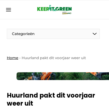
NL
keepitgreen.be
NL
ENG
FR
Categorieën
Home
-
Huurland pakt dit voorjaar weer uit
Huurland pakt dit voorjaar
weer uit