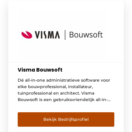
Visma Bouwsoft
Dé all-in-one administratieve software voor
elke bouwprofessional, installateur,
tuinprofessional en architect. Visma
Bouwsoft is een gebruiksvriendelijk all-in-
one softwarepakket om jouw volledige
administratie mee uit te voeren,
vertrekkend van het eerste contact met uw
Bekijk Bedrijfsprofiel
klant tot de laatste factuur. Het centraal
beheren van adressen en projecten, het