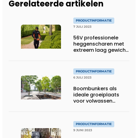
Gerelateerde artikelen
PRODUCTINFORMATIE
7 JULI 2023
56V professionele
heggenscharen met
extreem laag gewicht
– vanaf 2,9 kg
PRODUCTINFORMATIE
6 JULI 2023
Boombunkers als
ideale groeiplaats
voor volwassen
bomen
PRODUCTINFORMATIE
9 JUNI 2023