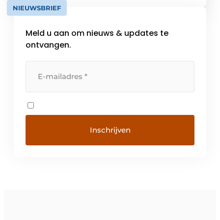
NIEUWSBRIEF
opmaken van offertes en facturen, het
opvolgen van projecten d.m.v.
Meld u aan om nieuws & updates te
vorderingsstaten en […]
ontvangen.