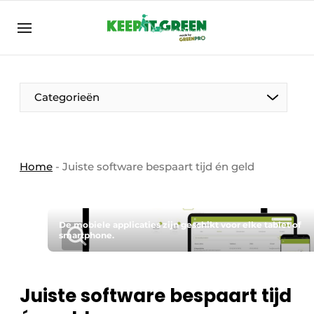
NL
keepitgreen.be
NL
ENG
FR
Categorieën
Home
-
Juiste software bespaart tijd én geld
De mobiele applicaties zijn geschikt voor elke tablet of
smartphone.
Juiste software bespaart tijd