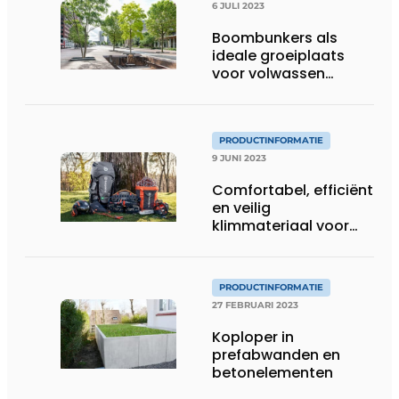
6 JULI 2023
Boombunkers als
ideale groeiplaats
voor volwassen
bomen
PRODUCTINFORMATIE
9 JUNI 2023
Comfortabel, efficiënt
en veilig
klimmateriaal voor
elke boomverzorger
PRODUCTINFORMATIE
27 FEBRUARI 2023
Koploper in
prefabwanden en
betonelementen