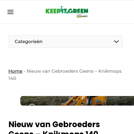
NL
keepitgreen.be
NL
ENG
FR
Categorieën
Home
-
Nieuw van Gebroeders Geens – Knikmops
140
Nieuw van Gebroeders