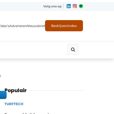
Volg ons op
Bedrijvenindex
ideo’s
Adverteren
Nieuwsbrief
n
Populair
TURFTECH