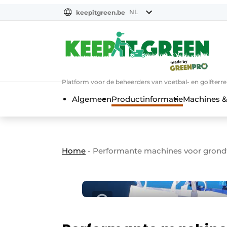
NL
keepitgreen.be
NL
ENG
FR
Platform voor de beheerders van voetbal- en golfterr
Algemeen
Productinformatie
Machines &
Home
-
Performante machines voor grondw