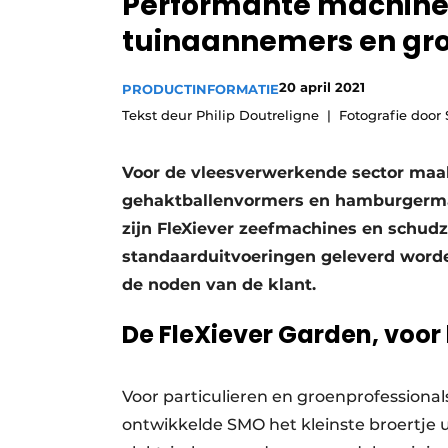
Performante machines
tuinaannemers en gro
20 april 2021
PRODUCTINFORMATIE
Tekst deur Philip Doutreligne
Fotografie doo
Voor de vleesverwerkende sector maak
gehaktballenvormers en hamburgermak
zijn FleXiever zeefmachines en schudz
standaarduitvoeringen geleverd worde
de noden van de klant.
De FleXiever Garden, voor
Voor particulieren en groenprofessional
ontwikkelde SMO het kleinste broertje ui