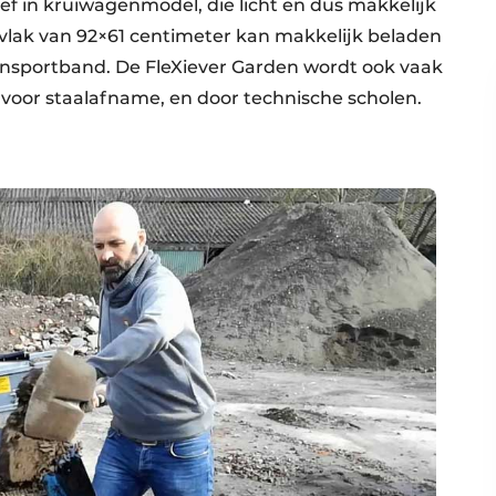
f in kruiwagenmodel, die licht en dus makkelijk
rvlak van 92×61 centimeter kan makkelijk beladen
ansportband. De FleXiever Garden wordt ook vaak
e voor staalafname, en door technische scholen.