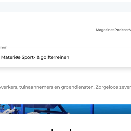
Magazines
Podcast
V
einen
 Materieel
Sport- & golfterreinen
erkers, tuinaannemers en groendiensten. Zorgeloos zeve