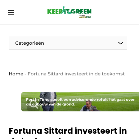
NL
keepitgreen.be
NL
ENG
FR
Categorieën
Home
-
Fortuna Sittard investeert in de toekomst
Fert In Time speelt een adviserende rol als het gaat over
de opbouw van de grond.
Fortuna Sittard investeert in