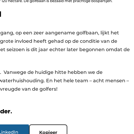
120 hectare. De golfbaan is bezaaid met prachtige bospartijen.
d
gang, op een zeer aangename golfbaan, lijkt het
e grote invloed heeft gehad op de conditie van de
Het seizoen is dit jaar echter later begonnen omdat de
 Vanwege de huidige hitte hebben we de
aterhuishouding. En het hele team – acht mensen –
e vreugde van de golfers!
rder.
LinkedIn
Kopieer