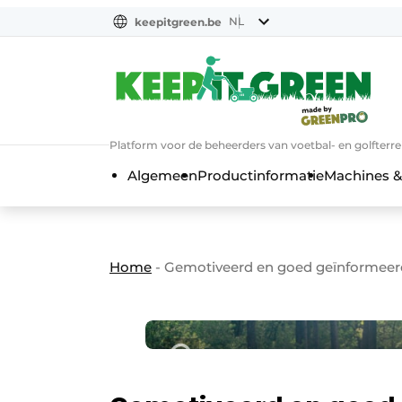
NL
keepitgreen.be
NL
ENG
FR
Platform voor de beheerders van voetbal- en golfterr
Algemeen
Productinformatie
Machines &
Home
-
Gemotiveerd en goed geïnformeerd 