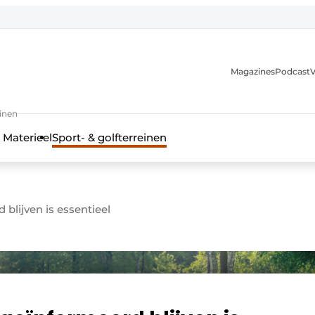
Magazines
Podcast
V
einen
 Materieel
Sport- & golfterreinen
blijven is essentieel