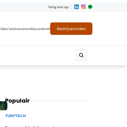
Volg ons op
Bedrijvenindex
ideo’s
Adverteren
Nieuwsbrief
Populair
TURFTECH