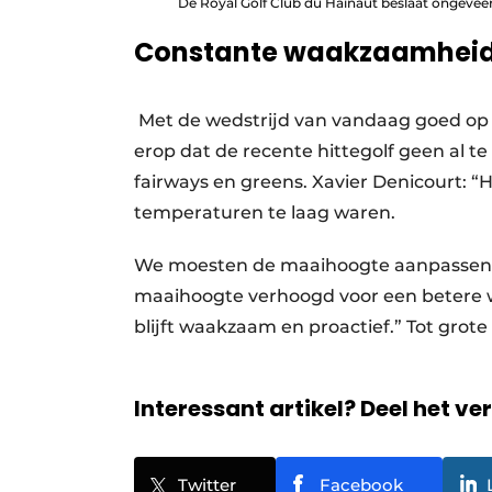
De Royal Golf Club du Hainaut beslaat ongeveer 
Constante waakzaamhei
Met de wedstrijd van vandaag goed op 
erop dat de recente hittegolf geen al t
fairways en greens. Xavier Denicourt: “
temperaturen te laag waren.
We moesten de maaihoogte aanpassen.
maaihoogte verhoogd voor een betere w
blijft waakzaam en proactief.” Tot grot
Interessant artikel? Deel het ve
Twitter
Facebook