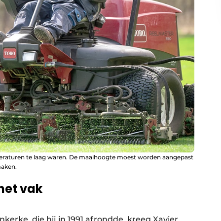
mperaturen te laag waren. De maaihoogte moest worden aangepast
maken.
 het vak
nkerke, die hij in 1991 afrondde, kreeg Xavier