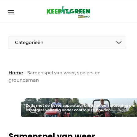
NL
keepitgreen.be
NL
ENG
FR
Categorieën
Home
-
Samenspel van weer, spelers en
groundsman
Zelfs met de beste apparatuur blijft het een uitdaging om
straatgras volledig onder controle te houden.
Samenspel van weer,