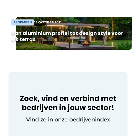
Green – TurfTech 2025 Met een carrière
van meerdere decennia bij topclubs zoals
Southampton FC en […]
ALGEMEEN
15 OKTOBER 2021
Van aluminium profiel tot design style voor
elk terras
Zoek, vind en verbind met
bedrijven in jouw sector!
Vind ze in onze bedrijvenindex