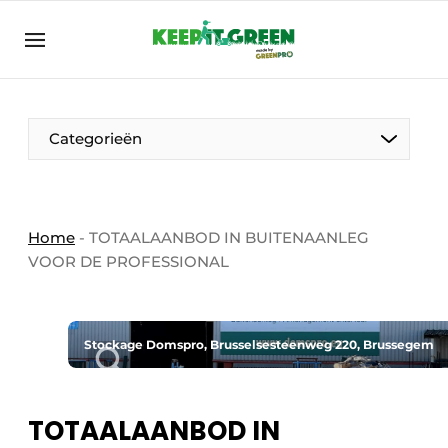
NL
keepitgreen.be
NL
ENG
FR
Categorieën
Home
-
TOTAALAANBOD IN BUITENAANLEG
VOOR DE PROFESSIONAL
Stockage Domspro, Brusselsesteenweg 220, Brussegem
TOTAALAANBOD IN