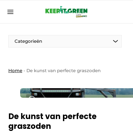
NL
keepitgreen.be
NL
ENG
FR
Categorieën
Home
-
De kunst van perfecte graszoden
De kunst van perfecte
graszoden