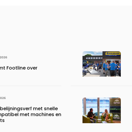
 2026
mt Footline over
2026
belijningsverf met snelle
mpatibel met machines en
ts