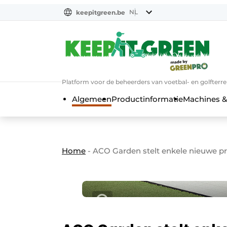
NL
keepitgreen.be
NL
ENG
FR
Platform voor de beheerders van voetbal- en golfterr
Algemeen
Productinformatie
Machines &
Home
-
ACO Garden stelt enkele nieuwe p