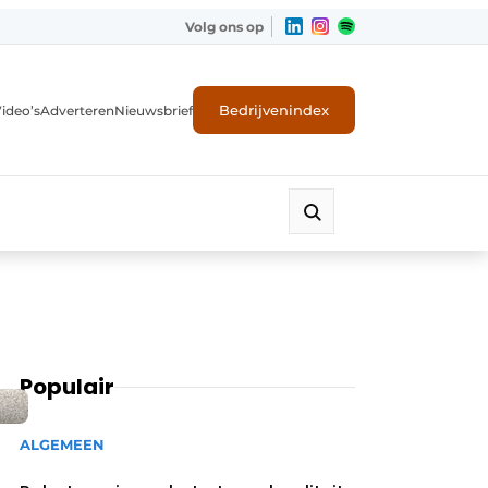
Volg ons op
Bedrijvenindex
ideo’s
Adverteren
Nieuwsbrief
Populair
ALGEMEEN