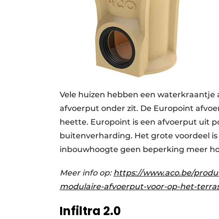
Vele huizen hebben een waterkraantje aa
afvoerput onder zit. De Europoint afvoe
heette. Europoint is een afvoerput uit p
buitenverharding. Het grote voordeel is
inbouwhoogte geen beperking meer hoef
Meer info op:
https://www.aco.be/produ
modulaire-afvoerput-voor-op-het-terras
Infiltra 2.0