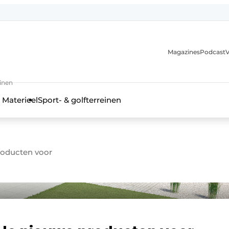
Magazines
Podcast
V
einen
 Materieel
Sport- & golfterreinen
roducten voor