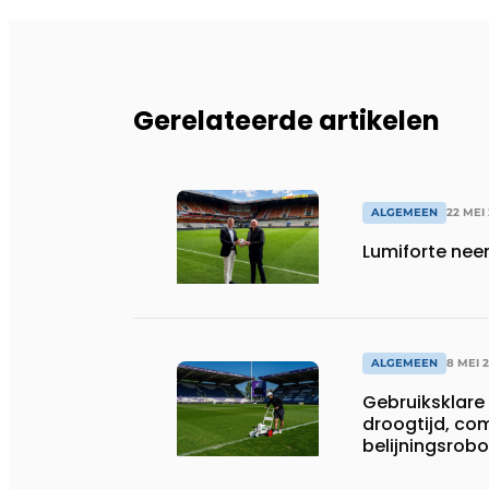
Gerelateerde artikelen
ALGEMEEN
22 MEI
Lumiforte nee
ALGEMEEN
8 MEI 
Gebruiksklare 
droogtijd, co
belijningsrobo