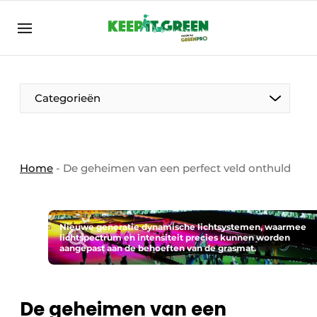
NL
keepitgreen.be
NL
ENG
FR
Categorieën
Home
-
De geheimen van een perfect veld onthuld
Nieuwe generatie dynamische lichtsystemen, waarmee
lichtspectrum en intensiteit precies kunnen worden
aangepast aan de behoeften van de grasmat.
De geheimen van een