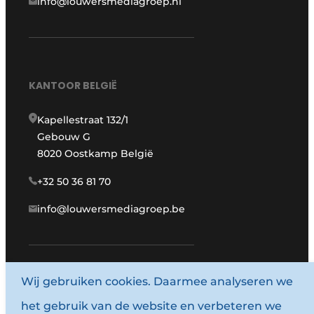
info@louwersmediagroep.nl
KANTOOR BELGIË
Kapellestraat 132/1
Gebouw G
8020 Oostkamp België
+32 50 36 81 70
info@louwersmediagroep.be
Wij gebruiken cookies. Daarmee analyseren we
www.louwersmediagroep.com
het gebruik van de website en verbeteren we
© 1987 - 2026 Louwersmediagroep.