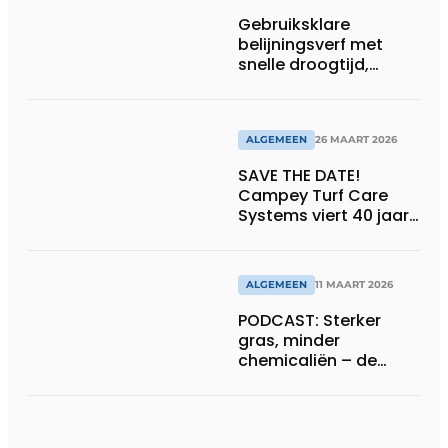
Gebruiksklare
belijningsverf met
snelle droogtijd,
compatibel met
machines en
belijningsrobots
ALGEMEEN
26 MAART 2026
SAVE THE DATE!
Campey Turf Care
Systems viert 40 jaar
innovatie met Open
Day
ALGEMEEN
11 MAART 2026
PODCAST: Sterker
gras, minder
chemicaliën – de
siliconrevolutie is
begonnen