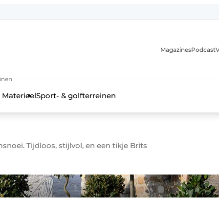
Magazines
Podcast
V
einen
 Materieel
Sport- & golfterreinen
oei. Tijdloos, stijlvol, en een tikje Brits