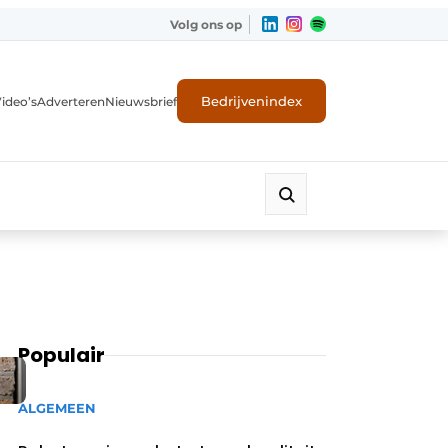
Volg ons op
Bedrijvenindex
ideo’s
Adverteren
Nieuwsbrief
Populair
ALGEMEEN