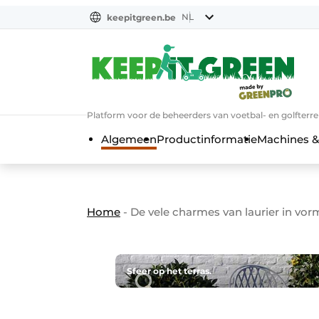
NL
keepitgreen.be
NL
ENG
FR
Platform voor de beheerders van voetbal- en golfterr
Algemeen
Productinformatie
Machines &
Home
-
De vele charmes van laurier in vormsn
Sfeer op het terras.