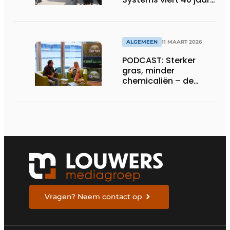
innovatie met Open
Day
ALGEMEEN
11 MAART 2026
PODCAST: Sterker
gras, minder
chemicaliën – de
siliconrevolutie is
begonnen
Vragen? Neem contact op