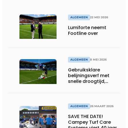
ALGEMEEN
22 MEI 2026
Lumiforte neemt
Footline over
ALGEMEEN
8 MEI 2026
Gebruiksklare
belijningsverf met
snelle droogtijd,
compatibel met
machines en
belijningsrobots
ALGEMEEN
26 MAART 2026
SAVE THE DATE!
Campey Turf Care
Systems viert 40 jaar