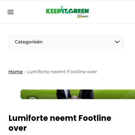
NL
keepitgreen.be
NL
ENG
FR
Categorieën
Home
-
Lumiforte neemt Footline over
Lumiforte neemt Footline
over