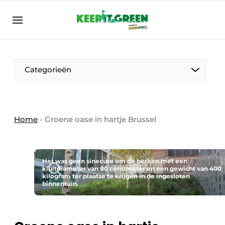
NL
keepitgreen.be
NL
ENG
FR
Categorieën
Home
-
Groene oase in hartje Brussel
Het was geen sinecure om de berken met een
kluitdiameter van 80 centimeter en een gewicht van 400
kilogram ter plaatse te krijgen in de ingesloten
binnentuin.