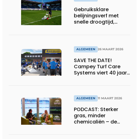
Gebruiksklare
belijningsverf met
snelle droogtijd,
compatibel met
machines en
belijningsrobots
ALGEMEEN
26 MAART 2026
SAVE THE DATE!
Campey Turf Care
Systems viert 40 jaar
innovatie met Open
Day
ALGEMEEN
11 MAART 2026
PODCAST: Sterker
gras, minder
chemicaliën – de
siliconrevolutie is
begonnen