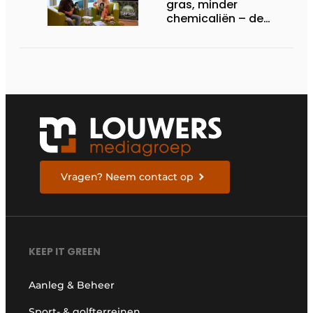
gras, minder
chemicaliën – de
siliconrevolutie is
begonnen
Vragen? Neem contact op
KEEP IT GREEN
Aanleg & Beheer
Sport- & golfterreinen