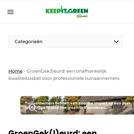
NL
keepitgreen.be
NL
ENG
FR
Categorieën
Home
-
GroenGek(l)eurd: een onafhankelijk
kwaliteitslabel voor professionele tuinaannemers
Tuinaannemers hebben een enorme impact op een zeer
grote oppervlakte van groen in Vlaanderen.
GroenGek(l)eurd: een