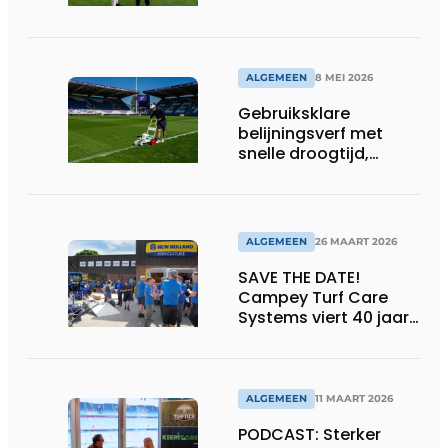
ALGEMEEN
8 MEI 2026
Gebruiksklare
belijningsverf met
snelle droogtijd,
compatibel met
machines en
belijningsrobots
ALGEMEEN
26 MAART 2026
SAVE THE DATE!
Campey Turf Care
Systems viert 40 jaar
innovatie met Open
Day
ALGEMEEN
11 MAART 2026
PODCAST: Sterker