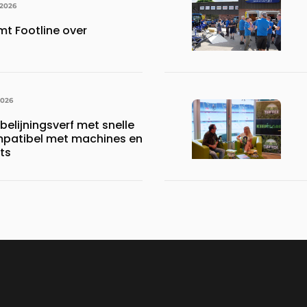
 2026
mt Footline over
2026
belijningsverf met snelle
mpatibel met machines en
ts