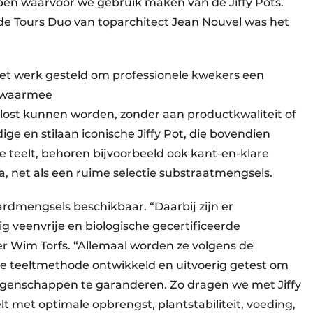
open waarvoor we gebruik maken van de Jiffy Pots.
e Tours Duo van toparchitect Jean Nouvel was het
n het werk gesteld om professionele kwekers een
n waarmee
lost kunnen worden, zonder aan productkwaliteit of
dige en stilaan iconische Jiffy Pot, die bovendien
che teelt, behoren bijvoorbeeld ook kant-en-klare
 net als een ruime selectie substraatmengsels.
ardmengsels beschikbaar. “Daarbij zijn er
g veenvrije en biologische gecertificeerde
er Wim Torfs. “Allemaal worden ze volgens de
de teeltmethode ontwikkeld en uitvoerig getest om
igenschappen te garanderen. Zo dragen we met Jiffy
elt met optimale opbrengst, plantstabiliteit, voeding,