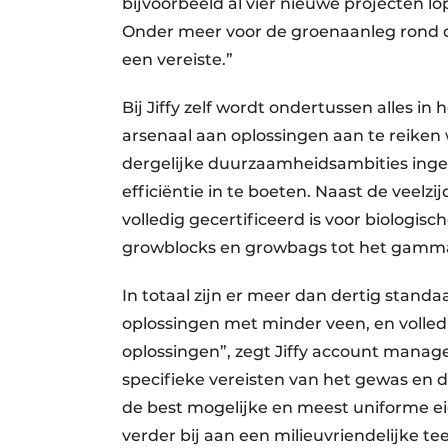
bijvoorbeeld al vier nieuwe projecten l
Onder meer voor de groenaanleg rond d
een vereiste.”
Bij Jiffy zelf wordt ondertussen alles i
arsenaal aan oplossingen aan te reike
dergelijke duurzaamheidsambities inge
efficiëntie in te boeten. Naast de veelzij
volledig gecertificeerd is voor biologis
growblocks en growbags tot het gamma,
In totaal zijn er meer dan dertig standa
oplossingen met minder veen, en volledi
oplossingen”, zegt Jiffy account manag
specifieke vereisten van het gewas en 
de best mogelijke en meest uniforme e
verder bij aan een milieuvriendelijke te