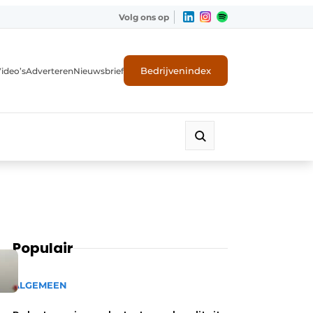
Volg ons op
Bedrijvenindex
ideo’s
Adverteren
Nieuwsbrief
Populair
ALGEMEEN