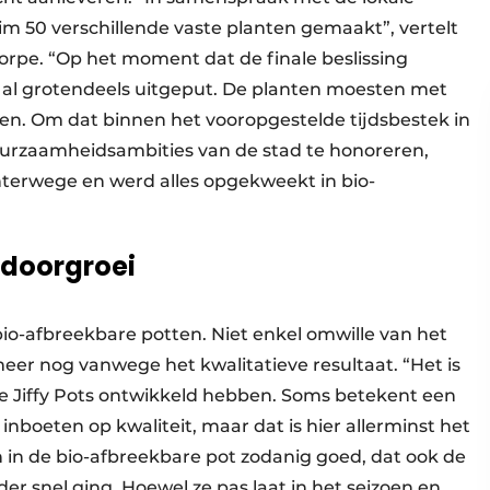
im 50 verschillende vaste planten gemaakt”, vertelt
rpe. “Op het moment dat de finale beslissing
r al grotendeels uitgeput. De planten moesten met
. Om dat binnen het vooropgestelde tijdsbestek in
uurzaamheidsambities van de stad te honoreren,
chterwege en werd alles opgekweekt in bio-
e doorgroei
bio-afbreekbare potten. Niet enkel omwille van het
meer nog vanwege het kwalitatieve resultaat. “Het is
de Jiffy Pots ontwikkeld hebben. Soms betekent een
 inboeten op kwaliteit, maar dat is hier allerminst het
h in de bio-afbreekbare pot zodanig goed, dat ook de
er snel ging. Hoewel ze pas laat in het seizoen en