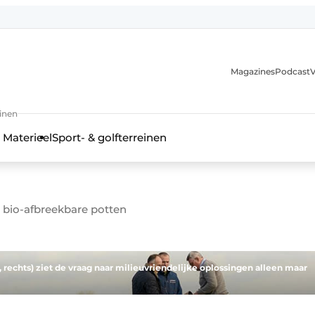
Magazines
Podcast
V
einen
 Materieel
Sport- & golfterreinen
 bio-afbreekbare potten
echts) ziet de vraag naar milieuvriendelijke oplossingen alleen maar