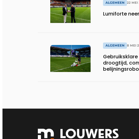
ALGEMEEN
22 MEI
Lumiforte nee
ALGEMEEN
8 MEI 
Gebruiksklare 
droogtijd, co
belijningsrobo