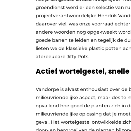
groendienst werd er een selectie van ru
projectverantwoordelijke Hendrik Vando
daarover viel, was onze voorraad echte
andere woorden nog opgekweekt worden
goede banen te leiden en tegelijk de d
lieten we de klassieke plastic potten a
afbreekbare Jiffy Pots.”
Actief wortelgestel, snell
Vandorpe is alvast enthousiast over de 
milieuvriendelijke aspect, maar des te 
opvallend hoe goed de planten zich in 
milieuvriendelijke oplossing dat je moet
geval. Het wortelgestel ontwikkelde zic
door- en hergroei van de planten bijzond