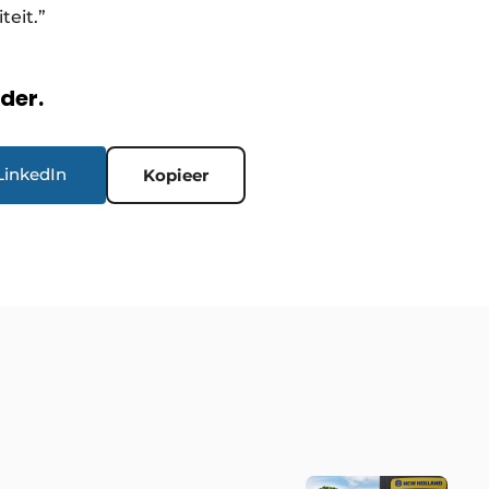
iteit.”
rder.
LinkedIn
Kopieer