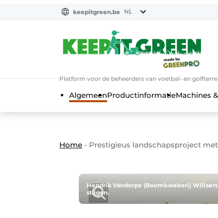
NL
keepitgreen.be
NL
ENG
FR
Platform voor de beheerders van voetbal- en golfterr
Algemeen
Productinformatie
Machines &
Home
-
Prestigieus landschapsproject met
Hendrik Vandorpe (Boomkwekerij Willaert, r
stijgen.