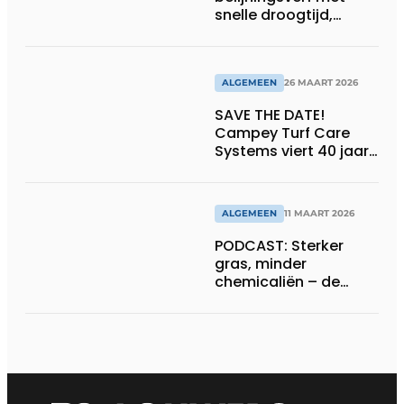
snelle droogtijd,
compatibel met
machines en
belijningsrobots
ALGEMEEN
26 MAART 2026
SAVE THE DATE!
Campey Turf Care
Systems viert 40 jaar
innovatie met Open
Day
ALGEMEEN
11 MAART 2026
PODCAST: Sterker
gras, minder
chemicaliën – de
siliconrevolutie is
begonnen