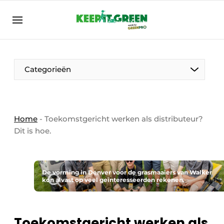
NL
keepitgreen.be
NL
ENG
FR
Categorieën
Home
-
Toekomstgericht werken als distributeur?
Dit is hoe.
De vorming in Denver voor de grasmaaiers van Walker
kon alvast op veel geïnteresseerden rekenen.
Toekomstgericht werken als