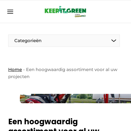
NL
keepitgreen.be
NL
ENG
FR
Categorieën
Home
-
Een hoogwaardig assortiment voor al uw
projecten
Een hoogwaardig