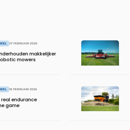
IEEL
27 FEBRUARI 2026
nderhouden makkelijker
robotic mowers
IEEL
18 FEBRUARI 2026
e real endurance
the game