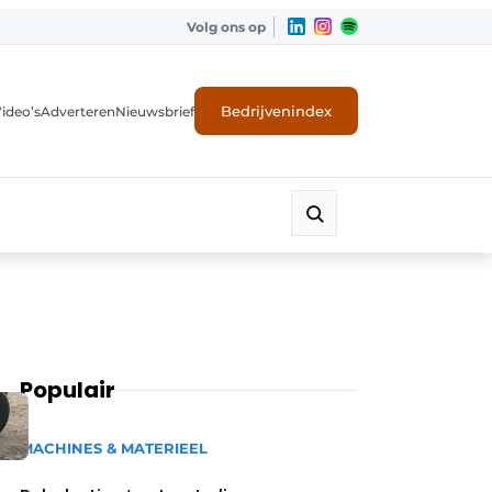
Volg ons op
Bedrijvenindex
ideo’s
Adverteren
Nieuwsbrief
Populair
MACHINES & MATERIEEL