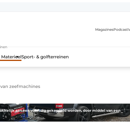
Magazines
Podcast
V
einen
 Materieel
Sport- & golfterreinen
 van zeefmachines
akkelijk aan een voertuig gekoppeld worden, door middel van een