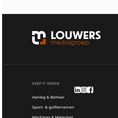
KEEP IT GREEN
Aanleg & Beheer
Sport- & golfterreinen
Machines & Materieel