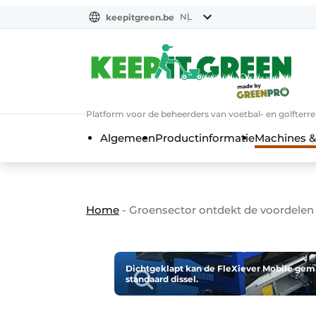
NL
keepitgreen.be
NL
ENG
FR
Platform voor de beheerders van voetbal- en golfterr
Algemeen
Productinformatie
Machines &
Home
-
Groensector ontdekt de voordelen
Dichtgeklapt kan de FleXiever Mobile gem
standaard dissel.