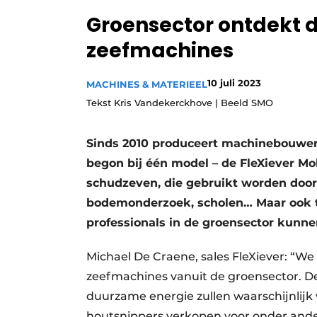
Groensector ontdekt 
zeefmachines
10 juli 2023
MACHINES & MATERIEEL
Tekst Kris Vandekerckhove | Beeld SMO
Sinds 2010 produceert machinebouwer
begon bij één model – de FleXiever Mob
schudzeven, die gebruikt worden door
bodemonderzoek, scholen… Maar ook 
professionals in de groensector kunn
Michael De Craene, sales FleXiever: “We
zeefmachines vanuit de groensector. De
duurzame energie zullen waarschijnlijk
houtsnippers verkopen voor onder ande