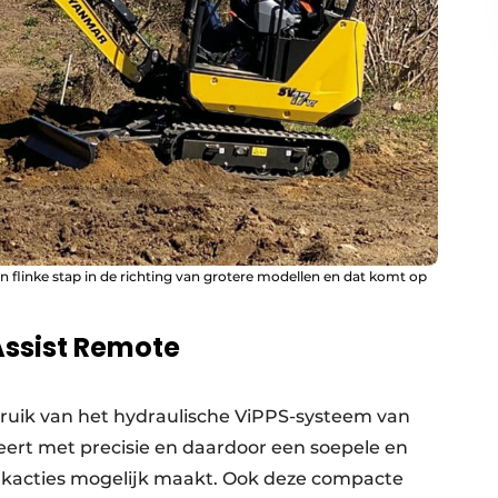
 flinke stap in de richting van grotere modellen en dat komt op
ssist Remote
ruik van het hydraulische ViPPS-systeem van
ert met precisie en daardoor een soepele en
enkacties mogelijk maakt. Ook deze compacte