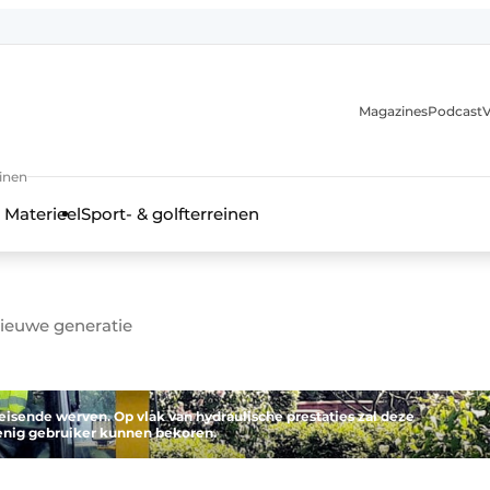
Magazines
Podcast
V
einen
 Materieel
Sport- & golfterreinen
nieuwe generatie
eisende werven. Op vlak van hydraulische prestaties zal deze
menig gebruiker kunnen bekoren.