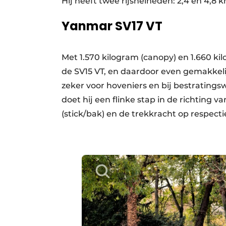
Hij heeft twee rijsnelheden: 2,4 en 4,8 
Yanmar SV17 VT
Met 1.570 kilogram (canopy) en 1.660 kil
de SV15 VT, en daardoor even gemakkeli
zeker voor hoveniers en bij bestratings
doet hij een flinke stap in de richting v
(stick/bak) en de trekkracht op respectie