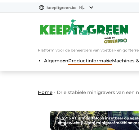
NL
keepitgreen.be
NL
ENG
FR
Platform voor de beheerders van voetbal- en golfterr
Algemeen
Productinformatie
Machines &
Home
-
Drie stabiele minigravers van een 
De SV15 VT is moeiteloos inzetbaar op veel
lichtgewicht (1,5 ton) minigraafmachine 