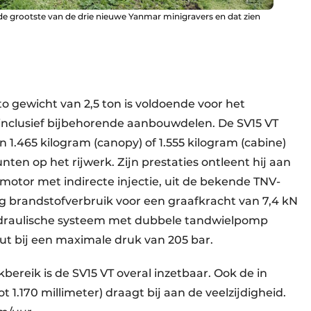
n de grootste van de drie nieuwe Yanmar minigravers en dat zien
 gewicht van 2,5 ton is voldoende voor het
 inclusief bijbehorende aanbouwdelen. De SV15 VT
 1.465 kilogram (canopy) of 1.555 kilogram (cabine)
ten op het rijwerk. Zijn prestaties ontleent hij aan
lmotor met indirecte injectie, uit de bekende TNV-
ag brandstofverbruik voor een graafkracht van 7,4 kN
hydraulische systeem met dubbele tandwielpomp
uut bij een maximale druk van 205 bar.
kbereik is de SV15 VT overal inzetbaar. Ook de in
1.170 millimeter) draagt bij aan de veelzijdigheid.