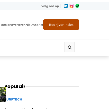
Volg ons op
Bedrijvenindex
ideo’s
Adverteren
Nieuwsbrief
Populair
TURFTECH