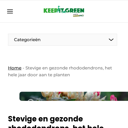
NL
keepitgreen.be
NL
ENG
FR
Categorieën
Home
-
Stevige en gezonde rhododendrons, het
hele jaar door aan te planten
Stevige en gezonde