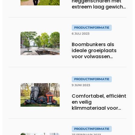
heggenscharen met
extreem laag gewicht
– vanaf 2,9 kg
PRODUCTINFORMATIE
6 JULI 2023
Boombunkers als
ideale groeiplaats
voor volwassen
bomen
PRODUCTINFORMATIE
9 JUNI 2023
Comfortabel, efficiënt
en veilig
klimmateriaal voor
elke boomverzorger
PRODUCTINFORMATIE
27 FEBRUARI 2023