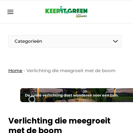
NL
keepitgreen.be
NL
ENG
FR
Categorieën
Home
-
Verlichting die meegroeit met de boom
De juiste verlichting doet wonderen voor een tuin.
Verlichting die meegroeit
met de boom