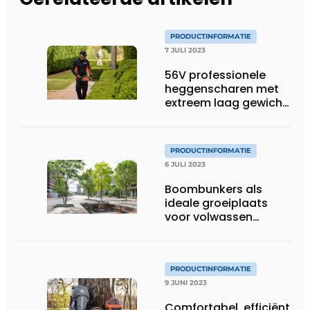
PRODUCTINFORMATIE
7 JULI 2023
56V professionele
heggenscharen met
extreem laag gewicht
– vanaf 2,9 kg
PRODUCTINFORMATIE
6 JULI 2023
Boombunkers als
ideale groeiplaats
voor volwassen
bomen
PRODUCTINFORMATIE
9 JUNI 2023
Comfortabel, efficiënt