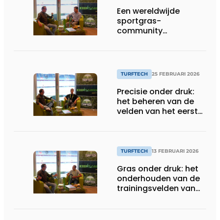
Een wereldwijde
sportgras-
community
opbouwen in een
tijdperk van hoge
stadiondruk
TURFTECH
25 FEBRUARI 2026
Precisie onder druk:
het beheren van de
velden van het eerste
elftal van Manchester
City
TURFTECH
13 FEBRUARI 2026
Gras onder druk: het
onderhouden van de
trainingsvelden van
AS Monaco in
La Turbie