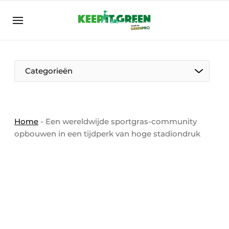
NL
keepitgreen.be
NL
ENG
FR
Categorieën
Home
-
Een wereldwijde sportgras-community
opbouwen in een tijdperk van hoge stadiondruk