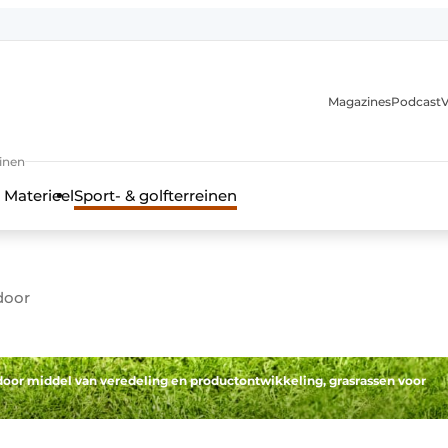
Magazines
Podcast
V
einen
 Materieel
Sport- & golfterreinen
door
 door middel van veredeling en productontwikkeling, grasrassen voor