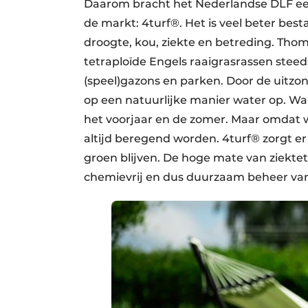
Daarom bracht het Nederlandse DLF een
de markt: 4turf®. Het is veel beter be
droogte, kou, ziekte en betreding. Thom
tetraploïde Engels raaigrasrassen stee
(speel)gazons en parken. Door de uitzon
op een natuurlijke manier water op. 
het voorjaar en de zomer. Maar omdat w
altijd beregend worden. 4turf® zorgt e
groen blijven. De hoge mate van ziektet
chemievrij en dus duurzaam beheer van