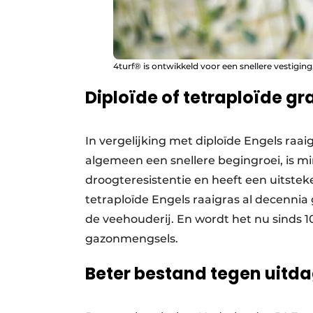
4turf® is ontwikkeld voor een snellere vestiging
Diploïde of tetraploïde gr
In vergelijking met diploïde Engels raai
algemeen een snellere begingroei, is mi
droogteresistentie en heeft een uitst
tetraploïde Engels raaigras al decennia
de veehouderij. En wordt het nu sinds 10
gazonmengsels.
Beter bestand tegen uit