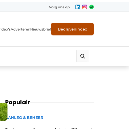
Volg ons op
Bedrijvenindex
ideo’s
Adverteren
Nieuwsbrief
Populair
AANLEG & BEHEER