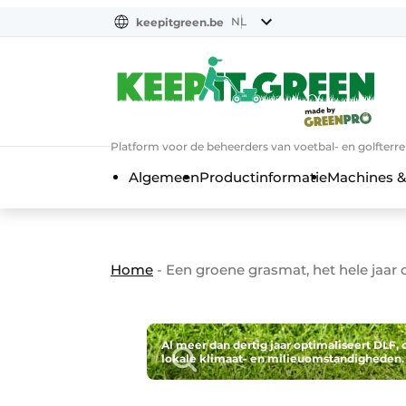
NL
keepitgreen.be
NL
ENG
FR
Platform voor de beheerders van voetbal- en golfterr
Algemeen
Productinformatie
Machines &
Home
-
Een groene grasmat, het hele jaar 
Al meer dan dertig jaar optimaliseert DLF,
lokale klimaat- en milieuomstandigheden.