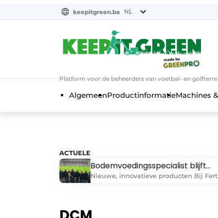
NL
keepitgreen.be
NL
ENG
FR
Platform voor de beheerders van voetbal- en golfterr
Algemeen
Productinformatie
Machines &
ACTUELE
Bodemvoedingsspecialist blijft
markt bedienen
Nieuwe, innovatieve producten Bij Fert
Time Europe is innovatie en ontwikkel
dagelijkse kost. De specialist in
bodemvoedingsstoffen is in korte tijd
DCM
uitgegroeid tot een internationale spel