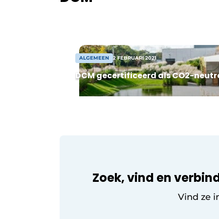
en bracht recent enkele innovatieve
producten op de markt. “Door te luiste
naar de klanten en stevig te investeren
ontwikkeling, kunnen we de markt zo
optimaal mogelijk […]
ALGEMEEN
2 FEBRUARI 2021
DCM gecertificeerd als CO2-neutra
Zoek, vind en verbind
Vind ze i