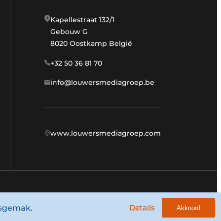
Kapellestraat 132/1
Gebouw G
8020 Oostkamp België
+32 50 36 81 70
info@louwersmediagroep.be
www.louwersmediagroep.com
Algemene voorwaarden
Privacy policy
Details
ksgemak.
Akkoord