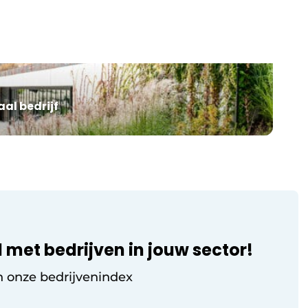
AS Monaco. Werken op een locatie met
ren
uitzicht op zee en omringd door bergen
 in
klinkt idyllisch, maar brengt unieke
uitdagingen met zich mee. Het
trainingscomplex in La Turbie bevindt
zich in een uitgesproken microklimaat,
met zomerse temperaturen,
al bedrijf
luchtvochtigheid die kan oplopen tot […]
 met bedrijven in jouw sector!
n onze bedrijvenindex