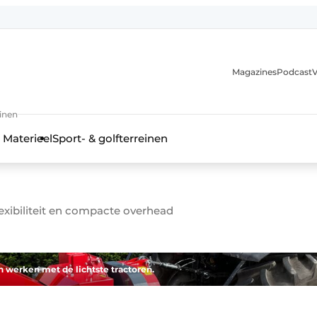
Magazines
Podcast
V
einen
 Materieel
Sport- & golfterreinen
lexibiliteit en compacte overhead
 werken met de lichtste tractoren.