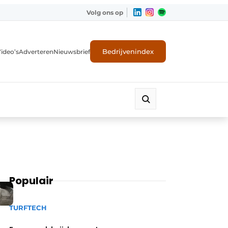
Volg ons op
Bedrijvenindex
ideo’s
Adverteren
Nieuwsbrief
Populair
TURFTECH