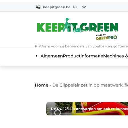
NL
keepitgreen.be
NL
ENG
FR
Platform voor de beheerders van voetbal- en golfterr
Algemeen
Productinformatie
Machines &
Home
-
De Clippeleir zet in op maatwerk, f
De DC 12/15 is ontworpen om ook te kunnen