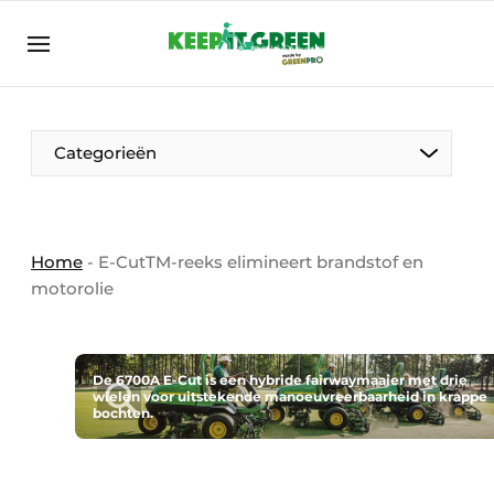
NL
keepitgreen.be
NL
ENG
FR
Categorieën
Home
-
E-CutTM-reeks elimineert brandstof en
motorolie
De 6700A E-Cut is een hybride fairwaymaaier met drie
wielen voor uitstekende manoeuvreerbaarheid in krappe
bochten.