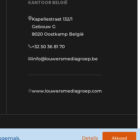
KANTOOR BELGIË
Kapellestraat 132/1
Gebouw G
8020 Oostkamp België
+32 50 36 81 70
info@louwersmediagroep.be
www.louwersmediagroep.com
Algemene voorwaarden
Privacy policy
Details
ksgemak.
Akkoord