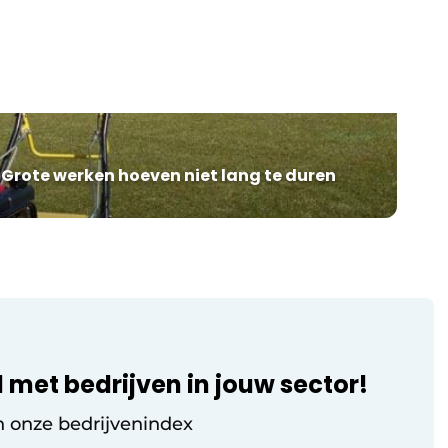
de tuin. Dat kan zowel met
standaardwanden, als met een oplossing
op maat.
 It
e
als
rote werken hoeven niet lang te duren
 met bedrijven in jouw sector!
n onze bedrijvenindex