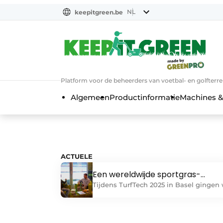
NL
keepitgreen.be
NL
ENG
FR
Platform voor de beheerders van voetbal- en golfterr
Algemeen
Productinformatie
Machines &
ACTUELE
Een wereldwijde sportgras-
community opbouwen in een
Tijdens TurfTech 2025 in Basel gingen
tijdperk van hoge stadiondruk
in gesprek met David Roberts, oprichte
van de International Sports Turf
Managers Association (ISTMA) en een 